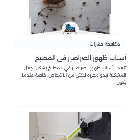
لذلك تقدم شركة اللمعة خدمات مكافحة الحشرات في
الرياض بطريقة منظمة تبدأ بفحص المكان وتحديد نوع
الإصابة، ثم اختيار طريقة المكافحة المناسبة حسب طبيعة
الحشرة ومكان انتشارها.
تتعامل شركتنا مع الصراصير، النمل، البعوض، الذباب، الفئران،
مكافحة حشرات
الحشرات الزاحفة والطائرة، مع مراعاة استخدام مواد مناسبة
لطبيعة المكان داخل المنازل والمكاتب والمحال التجارية.
أسباب ظهور الصراصير في المطبخ
لا يقتصر العمل على الرش فقط، بل يشمل تحديد مصادر
تتعدد أسباب ظهور الصراصير في المطبخ بشكل يجعل
الدخول مثل الفتحات والفواصل والشقوق، لأن إهمال هذه
المشكلة تبدو محيرة للكثير من الأشخاص، خاصة عندما
النقاط يؤدي إلى تكرار المشكلة بعد فترة قصيرة.
يكون ..
تشمل خدماتنا مكافحة الحشرات المنزلية، رش الحشرات،
مكافحة الصراصير، مكافحة النمل، مكافحة البعوض،
مكافحة الذباب، مكافحة الفئران، ومعالجة أماكن انتشار
الحشرات داخل المطابخ، الحمامات، غرف التخزين، المكاتب،
والمحال التجارية.
كما نوفر خدمة المكافحة عند ظهور إصابة مفاجئة، أو
المتابعة الدورية لتقليل فرص عودة الحشرات مرة أخرى.