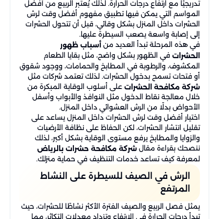
تدريجيًا مع ارتفاع درجات الحرارة. لذلك يُعتبر الربيع من أفضل
المواسم التي يمكن فيها تطبيق مفهوم أفضل وقت لرش
الحشرات داخل المنزل بشكل وقائي، قبل أن تتحول الحشرات
إلى إصابة واسعة يصعب السيطرة عليها.
في هذه المرحلة تبدأ العديد من
أسباب ظهور
في الظهور بشكل واضح، مثل بقايا الطعام
الحشرات
المكشوف، والرطوبة في المطابخ والحمامات، ووجود شقوق
أو فتحات تسمح بدخول الحشرات. لذلك تعتمد شركات مثل
على أسلوب الوقاية المبكرة من
شركة مكافحة الحشرات
خلال معالجة نقاط الدخول مثل النوافذ والأبواب وأسفل
الأحواض بدلًا من الرش العشوائي داخل المنزل.
اختيار أفضل وقت لرش الحشرات داخل المنزل يساعد على
تقليل انتشار الحشرات، لكن الحفاظ على نظافة الأرضيات
والزوايا والمطابخ يرفع مستوى الوقاية بشكل أكبر، لذلك
ننصحك بقراءة مقال
شركة مكافحة حشرات بالرياض
لمعرفة كيف تساعد خدمات التنظيف في حماية منزلك.
الرش في الصيف للسيطرة على النشاط
المرتفع
يمثل فصل الربيع والصيف الفترة الأكثر نشاطًا للحشرات، حيث
تبدأ درجات الحرارة في الارتفاع وتزداد معدلات التكاثر، مما