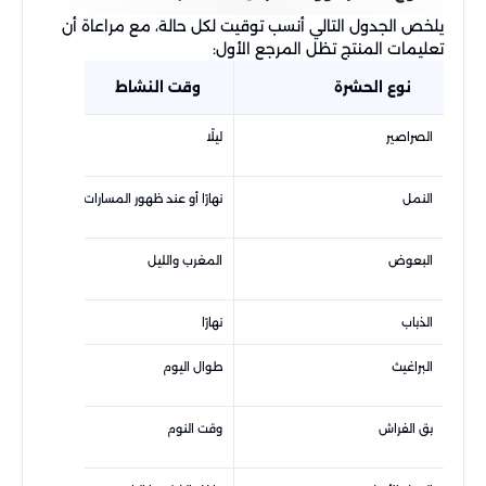
يلخص الجدول التالي أنسب توقيت لكل حالة، مع مراعاة أن
تعليمات المنتج تظل المرجع الأول:
نوع الحشرة
وقت النشاط
الصراصير
ليلًا
بدا
النمل
نهارًا أو عند ظهور المسارات
عند
البعوض
المغرب والليل
قبل
الذباب
نهارًا
قبل
البراغيث
طوال اليوم
فور
بق الفراش
وقت النوم
عند