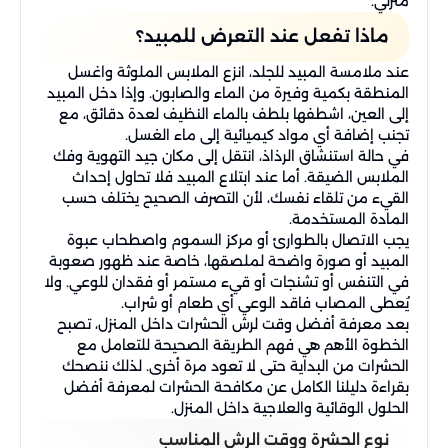
منزلي.
ماذا تفعل عند التعرض للمبيد؟
عند ملامسة المبيد للجلد، انزع الملابس الملوثة واغسل
المنطقة بكمية وفيرة من الماء والصابون. وإذا دخل المبيد
إلى العين، اشطفها بلطف بالماء النظيف لعدة دقائق، مع
تجنب إضافة أي مواد كيميائية إلى ماء الغسل.
في حالة استنشاق الرذاذ، انتقل إلى مكان جيد التهوية وفك
الملابس الضيقة. أما عند ابتلاع المبيد فلا تحاول إحداث
القيء من تلقاء نفسك، لأن التصرف الصحيح يختلف حسب
المادة المستخدمة.
يجب الاتصال بالطوارئ أو مركز السموم واصطحاب عبوة
المبيد أو صورة واضحة لملصقها، خاصة عند ظهور صعوبة
في التنفس أو تشنجات أو قيء مستمر أو فقدان للوعي. ولا
يُعطى المصاب فاقد الوعي أي طعام أو شراب.
بعد معرفة أفضل وقت لرش الحشرات داخل المنزل، تصبح
الخطوة الأهم هي فهم الطريقة الصحيحة للتعامل مع
الحشرات من البداية حتى لا تعود مرة أخرى. لذلك ننصحك
بقراءة دليلنا الكامل عن مكافحة الحشرات لمعرفة أفضل
الحلول الوقائية والعلاجية داخل المنزل.
نوع الحشرة ووقت الرش المناسب