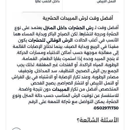
النمل الأبيض
داخل الخشب غالبًا
عند
أفضل وقت لرش المبيدات الحشرية
أفضل وقت لـ
يعتمد على نوع
رش الحشرات داخل المنزل
الحشرة ودرجة انتشارها، لكن الصباح الباكر وبداية المساء هما
الأنسب في أغلب الحالات.
يكون
الرش الوقائي للحشرات
مفيدًا في الربيع وبداية الصيف، بينما تحتاج الإصابات القائمة
إلى معالجة موجهة حسب أماكن الاختباء ومسارات الحركة.
لا ينجح المبيد وحده إذا استمرت بقايا الطعام، القمامة،
الرطوبة، المياه الراكدة، أو الفتحات غير المغلقة. لذلك يجب
الجمع بين الرش الصحيح، التنظيف، سد المداخل، وتجفيف
مصادر الرطوبة. وعند تكرار الإصابة أو الاشتباه في بق الفراش
أو النمل الأبيض أو انتشار الصراصير، يصبح الفحص
المتخصص أفضل من تكرار
دون نتيجة واضحة.
المبيدات
للاستفسار عن توقيت الرش المناسب حسب حالة المنزل ونوع
الحشرة، يمكن التواصل مع شركة اللمعة على الرقم
.
0502971730
الأسئلة الشائعة؟