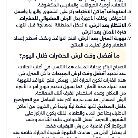
الألعاب، أوعية الحيوانات، والملابس المكشوفة.
ركز على الشقوق والزوايا وأسفل
استهداف أماكن الاختباء:
الأحواض وخلف الأجهزة بدل
.
الرش العشوائي للحشرات
لا تدخل المنطقة المعالجة قبل انتهاء
الانتظار بعد الرش:
.
فترة الأمان بعد الرش
افتح النوافذ، ونظف أسطح إعداد
تهوية المنزل بعد الرش:
الطعام وفق تعليمات المنتج.
ما أفضل وقت لرش الحشرات خلال اليوم؟
الصباح الباكر وبداية المساء هما الأنسب في أغلب الحالات
عند تحديد
داخل المنزل. في
أفضل وقت لرش المبيدات
هذه الفترات تكون الحرارة أقل، ويمكن فتح النوافذ للتهوية
بعد انتهاء مدة الأمان. كما يسهل تنظيم خروج أفراد الأسرة
من المكان وعدم استخدام الغرف أثناء المعالجة.
الرش المسائي مناسب بدرجة أكبر عند التعامل مع
الصراصير
، لأنها تنشط ليلًا وتبدأ في الخروج من أماكن
داخل المطبخ
الاختباء بحثًا عن الماء والطعام. لذلك يكون التركيز على
الشقوق، الصرف، أسفل الأحواض، خلف الثلاجة، وخلف
البوتاجاز أكثر فاعلية من رش الأرضيات فقط.
لا يفضل الرش في ساعات الظهيرة شديدة الحرارة، خاصة عند