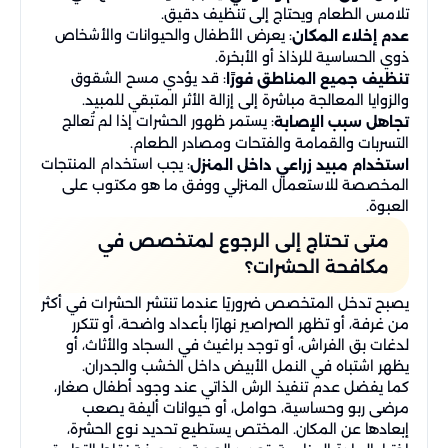
تلامس الطعام ويحتاج إلى تنظيف دقيق.
: يعرض الأطفال والحيوانات والأشخاص
عدم إخلاء المكان
ذوي الحساسية للرذاذ أو الأبخرة.
: قد يؤدي مسح الشقوق
تنظيف جميع المناطق فورًا
والزوايا المعالجة مباشرة إلى إزالة الأثر المتبقي للمبيد.
: يستمر ظهور الحشرات إذا لم تُعالج
تجاهل سبب الإصابة
التسربات والقمامة والفتحات ومصادر الطعام.
: يجب استخدام المنتجات
استخدام مبيد زراعي داخل المنزل
المخصصة للاستعمال المنزلي ووفق ما هو مكتوب على
العبوة.
متى تحتاج إلى الرجوع لمتخصص في
مكافحة الحشرات؟
يصبح تدخل المتخصص ضروريًا عندما تنتشر الحشرات في أكثر
من غرفة، أو تظهر الصراصير نهارًا بأعداد واضحة، أو تتكرر
لدغات بق الفراش، أو توجد براغيث في السجاد والأثاث، أو
يظهر اشتباه في النمل الأبيض داخل الخشب والجدران.
كما يفضل عدم تنفيذ الرش الذاتي عند وجود أطفال صغار،
مرضى ربو وحساسية، حوامل، أو حيوانات أليفة يصعب
إبعادها عن المكان. المختص يستطيع تحديد نوع الحشرة،