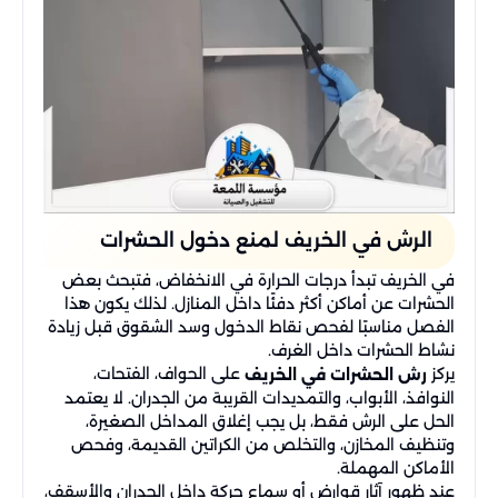
الرش في الخريف لمنع دخول الحشرات
في الخريف تبدأ درجات الحرارة في الانخفاض، فتبحث بعض
الحشرات عن أماكن أكثر دفئًا داخل المنازل. لذلك يكون هذا
الفصل مناسبًا لفحص نقاط الدخول وسد الشقوق قبل زيادة
نشاط الحشرات داخل الغرف.
يركز
على الحواف، الفتحات،
رش الحشرات في الخريف
النوافذ، الأبواب، والتمديدات القريبة من الجدران. لا يعتمد
الحل على الرش فقط، بل يجب إغلاق المداخل الصغيرة،
وتنظيف المخازن، والتخلص من الكراتين القديمة، وفحص
الأماكن المهملة.
عند ظهور آثار قوارض أو سماع حركة داخل الجدران والأسقف،