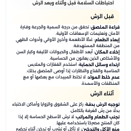
احتياطات السلامة قبل وأثناء وبعد الرش
قبل الرش
: تحقق من درجة السمية والجرعة وفترة
قراءة الملصق
الأمان وتعليمات الإسعافات الأولية.
: غطِّ الأطعمة وأخرج الأواني وأدوات الطهي
إبعاد الطعام
من المنطقة المستهدفة.
: أبعد الأطفال والحيوانات الأليفة وكبار السن
إخلاء المكان
والأشخاص الذين يعانون من الحساسية.
: استخدم القفازات والملابس
ارتداء وسائل الحماية
المناسبة والقناع والنظارات إذا أوصى الملصق بذلك.
: لا تخلط المبيدات مع بعضها أو مع
عدم خلط المواد
المنظفات والأسمدة.
أثناء الرش
: ركز على الشقوق والزوايا وأماكن الاختباء
توجيه الرش بدقة
بدلًا من رش الغرفة بالكامل.
: لا ترش الأسطح الحساسة إلا إذا
تجنب الطعام والمراتب
كان المنتج مصرحًا باستخدامه عليها.
: لا تأكل أو تشرب أو تدخن أثناء تحضير
منع الأكل والتدخين