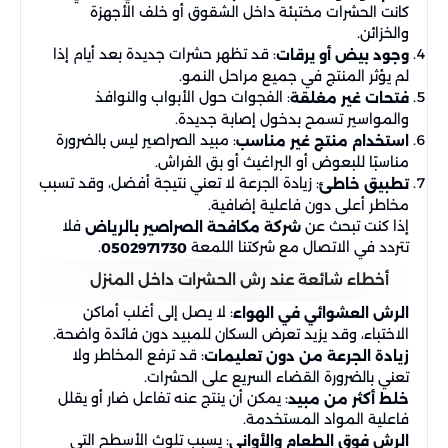
كانت الحشرات مختبئة داخل الشقوق أو خلف الأجهزة
والخزائن.
: قد تظهر حشرات جديدة بعد أيام إذا
وجود بيض أو يرقات
لم يؤثر المنتج في جميع مراحل النمو.
: الفجوات حول الأبواب والنوافذ
فتحات غير مغلقة
والمواسير تسمح بدخول إصابة جديدة.
: مبيد الصراصير ليس بالضرورة
استخدام منتج غير مناسب
مناسبًا للبعوض أو البراغيث أو بق الفراش.
: زيادة الجرعة لا تعني نتيجة أفضل، وقد تسبب
تطبيق خاطئ
مخاطر أعلى دون فاعلية إضافية.
إذا كنت تبحث عن
فلا
شركة مكافحة الصراصير بالرياض
تتردد في الاتصال مع شركتنا اللمعة
.
0502971730
أخطاء شائعة عند رش الحشرات داخل المنزل
: لا يصل إلى أغلب أماكن
الرش العشوائي في الهواء
الاختباء، وقد يزيد تعرض السكان للمبيد دون فائدة واضحة.
: قد ترفع المخاطر ولا
زيادة الجرعة من دون تعليمات
تعني بالضرورة القضاء السريع على الحشرات.
: يمكن أن ينتج عنه تفاعل ضار أو يقلل
خلط أكثر من مبيد
فاعلية المواد المستخدمة.
: يسبب تلوث الأسطح التي
الرش فوق الطعام والأواني