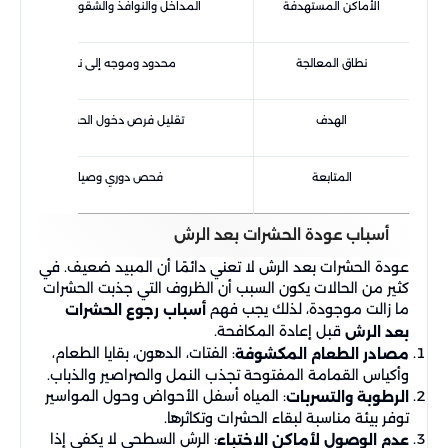
الأماكن المستهدفة
المداخل والنوافذ والشقوق ومحيط المنزل
نطاق المعالجة
محدود وموجه إلى نقاط الدخول
الهدف
تقليل فرص دخول الحشرات وتكاثرها
المتابعة
فحص دوري وصيانة وقائية
أسباب عودة الحشرات بعد الرش
عودة الحشرات بعد الرش لا تعني دائمًا أن المبيد ضعيف. في
كثير من الحالات يكون السبب أن الظروف التي جذبت الحشرات
ما زالت موجودة، لذلك يجب فهم
أسباب رجوع الحشرات
قبل إعادة المكافحة.
بعد الرش
: الفتات، الدهون، بقايا الطعام،
مصادر الطعام المكشوفة
وأكياس القمامة المفتوحة تجذب النمل والصراصير والذباب.
: المياه أسفل الأحواض وحول المواسير
الرطوبة والتسربات
توفر بيئة مناسبة لبقاء الحشرات وتكاثرها.
: الرش السطحي لا يكفي إذا
عدم الوصول لأماكن الاختباء