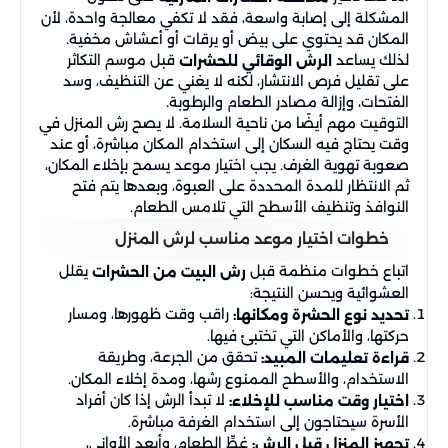
المشكلة إلى إصابة واسعة، فقد لا تكفي معالجة واحدة، لأن
المكان قد يحتوي على بيض أو يرقات أو أعشاش مخفية.
لذلك يساعد
قبل موسم التكاثر
الرش الوقائي للحشرات
على تقليل فرص الانتشار، لكنه لا يغني عن التنظيف، وسد
الفتحات، وإزالة مصادر الطعام والرطوبة.
التوقيت مهم أيضًا من ناحية السلامة. لا يصح رش المنزل في
وقت يحتاج فيه السكان إلى استخدام المكان مباشرة، أو عند
صعوبة تهوية الغرف. يجب اختيار موعد يسمح بإخلاء المكان،
ثم الانتظار للمدة المحددة على العبوة، وبعدها يتم فتح
النوافذ وتنظيف الأسطح التي تلامس الطعام.
خطوات اختيار موعد مناسب لرش المنزل
اتباع خطوات منظمة قبل
يقلل
رش البيت من الحشرات
العشوائية ويحسن النتيجة:
راقب وقت ظهورها، ومسار
تحديد نوع الحشرة ومكانها:
حركتها، والأماكن التي تختبئ فيها.
تحقق من الجرعة، وطريقة
قراءة تعليمات المبيد:
الاستخدام، والأسطح الممنوع رشها، ومدة إخلاء المكان.
لا تبدأ الرش إذا كان أفراد
اختيار وقت مناسب للإخلاء:
الأسرة سيحتاجون إلى استخدام الغرفة مباشرة.
غطِّ الطعام، وأبعد الأواني،
تجهيز المنزل قبل الرش: