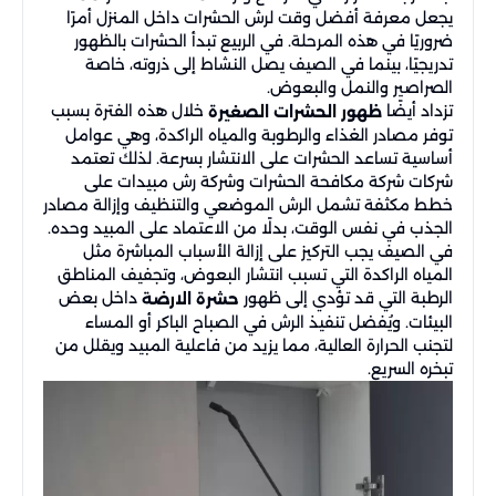
يجعل معرفة أفضل وقت لرش الحشرات داخل المنزل أمرًا
ضروريًا في هذه المرحلة. في الربيع تبدأ الحشرات بالظهور
تدريجيًا، بينما في الصيف يصل النشاط إلى ذروته، خاصة
الصراصير والنمل والبعوض.
تزداد أيضًا
خلال هذه الفترة بسبب
ظهور الحشرات الصغيرة
توفر مصادر الغذاء والرطوبة والمياه الراكدة، وهي عوامل
أساسية تساعد الحشرات على الانتشار بسرعة. لذلك تعتمد
شركات شركة مكافحة الحشرات وشركة رش مبيدات على
خطط مكثفة تشمل الرش الموضعي والتنظيف وإزالة مصادر
الجذب في نفس الوقت، بدلًا من الاعتماد على المبيد وحده.
في الصيف يجب التركيز على إزالة الأسباب المباشرة مثل
المياه الراكدة التي تسبب انتشار البعوض، وتجفيف المناطق
الرطبة التي قد تؤدي إلى ظهور
داخل بعض
حشرة الارضة
البيئات. ويُفضل تنفيذ الرش في الصباح الباكر أو المساء
لتجنب الحرارة العالية، مما يزيد من فاعلية المبيد ويقلل من
تبخره السريع.