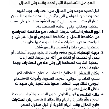
العوامل الأساسية التي تحدد وقت رش المنزل
قبل تحديد موعد
، يجب تقييم
رش المنزل من الحشرات
مجموعة من العوامل التي تؤثر في النتيجة وسلامة السكان.
اختيار الوقت لا يعتمد على ظهور الحشرة فقط، بل على سبب
الإصابة، ومكانها، ونوع المادة المستخدمة.
تختلف طريقة التعامل مع
نوع الحشرة:
مكافحة الصراصير
عن
أو
أو
أو
مكافحة النمل
مكافحة البعوض
بق الفراش
البراغيث. بعض الحشرات تنشط ليلًا، وبعضها يظهر نهارًا،
وبعضها يختبئ داخل الشقوق والمفروشات.
ظهور حشرة واحدة لا يشبه وجود أعشاش أو
درجة الإصابة:
بيض أو فضلات أو انتشار في أكثر من غرفة. كلما زادت
الإصابة، احتاجت المعالجة إلى
وربما
رش علاجي للحشرات
متابعة لاحقة.
المطابخ والحمامات تحتاج احتياطات أكبر
مكان الانتشار:
بسبب الطعام، الأواني، الصرف، الرطوبة، وأدوات الاستخدام
اليومي؛ لذلك يجب التعامل معها عند تنفيذ
رش مبيدات
بحذر أكبر.
داخل المنزل
الرش الخارجي حول النوافذ والأبواب ومحيط
حالة الطقس:
المنزل يتأثر بالحرارة والرياح والأمطار. لا يناسب
رش الحشرات
وقت الرياح القوية أو قبل هطول المطر.
خارج المنزل