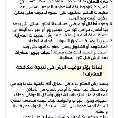
تختلف مدة الابتعاد عن المكان حسب نوع
فترة الأمان:
المبيد وتركيزه وطريقة استخدامه. المرجع الأساسي هو
تعليمات المنتج المكتوبة على العبوة لمعرفة
متى يمكن
.
دخول البيت بعد الرش
تحتاج المنازل التي يوجد
وجود أطفال أو مرضى حساسية:
بها أطفال، حوامل، كبار سن، مرضى ربو، أو حيوانات أليفة إلى
احتياطات إضافية قبل وأثناء وبعد
.
رش المبيدات المنزلية
استمرار التسربات، القمامة، الطعام
سبب الإصابة:
المكشوف، أو الشقوق يجعل الحشرات تعود حتى بعد
استخدام المبيد، لذلك يجب معرفة
أسباب رجوع الحشرات
قبل تكرار المعالجة.
بعد الرش
لماذا يؤثر توقيت الرش في نتيجة مكافحة
الحشرات؟
يصبح
أكثر فاعلية عندما يتم في
رش الحشرات داخل المنزل
وقت تتحرك فيه الحشرات أو تمر بالقرب من الأماكن
المعالجة. عند استهداف الشقوق، وأسفل الأحواض، وخلف
الأجهزة، وحول الأبواب والنوافذ، تزداد فرصة ملامسة الحشرة
للمادة المستخدمة بدل انتشار المبيد في الهواء دون فائدة
واضحة.
أما عند تأخير
حتى تتحول
مكافحة الحشرات المنزلية