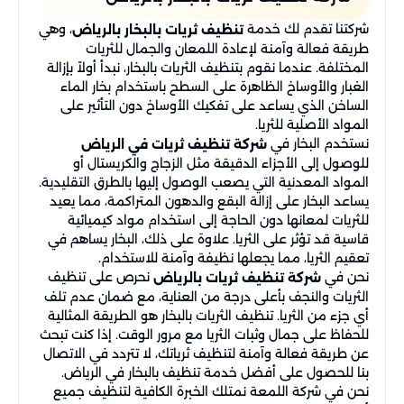
شركتنا تقدم لك خدمة
، وهي
تنظيف ثريات بالبخار بالرياض
طريقة فعالة وآمنة لإعادة اللمعان والجمال للثريات
المختلفة. عندما نقوم بتنظيف الثريات بالبخار، نبدأ أولاً بإزالة
الغبار والأوساخ الظاهرة على السطح باستخدام بخار الماء
الساخن الذي يساعد على تفكيك الأوساخ دون التأثير على
المواد الأصلية للثريا.
نستخدم البخار في
شركة تنظيف ثريات في الرياض
للوصول إلى الأجزاء الدقيقة مثل الزجاج والكريستال أو
المواد المعدنية التي يصعب الوصول إليها بالطرق التقليدية.
يساعد البخار على إزالة البقع والدهون المتراكمة، مما يعيد
للثريات لمعانها دون الحاجة إلى استخدام مواد كيميائية
قاسية قد تؤثر على الثريا. علاوة على ذلك، البخار يساهم في
تعقيم الثريا، مما يجعلها نظيفة وآمنة للاستخدام.
نحن في
نحرص على تنظيف
شركة تنظيف ثريات بالرياض
الثريات والنجف بأعلى درجة من العناية، مع ضمان عدم تلف
أي جزء من الثريا. تنظيف الثريات بالبخار هو الطريقة المثالية
للحفاظ على جمال وثبات الثريا مع مرور الوقت. إذا كنت تبحث
عن طريقة فعالة وآمنة لتنظيف ثرياتك، لا تتردد في الاتصال
بنا للحصول على أفضل خدمة تنظيف بالبخار في الرياض.
نحن في شركة اللمعة نمتلك الخبرة الكافية لتنظيف جميع