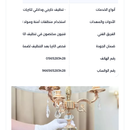
أنواع الخدمات
- تنظيف خارجي وداخلي للثريات - إزالة الغبار وال
الأدوات والمعدات
استخدام منظفات آمنة ومواد تلميع متخصصة أجه
الفريق الفني
فنيون مختصون في تنظيف الثريات عالية التعقيد مع خبرة 5 س
ضمان الجودة
فحص الثريا بعد التنظيف لضمان عدم وجود خد
رقم الهاتف
0565283428
رقم الواتساب
966565283428