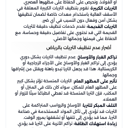
أو الفولاذ، ونحرص على الحفاظ على مظهرها العصري.
: نقوم بتنظيف الثريات الكبيرة المعلقة في
الثريات الكبيرة
الأسقف العالية باستخدام معدات خاصة لضمان تنظيفها
بشكل آمن وفعال دون التسبب في أي ضرر.
: نقدم خدمات تنظيف دقيقة للثريات
الثريات القديمة
القديمة التي قد تحتوي على تفاصيل دقيقة وحساسة، مع
الحفاظ على قيمتها وجمالها الأصلي.
أضرار عدم تنظيف الثريات بالرياض
: عدم تنظيف الثريات بشكل دوري
تراكم الغبار والأوساخ
يؤدي إلى تراكم الغبار والأوساخ على الأجزاء الزجاجية أو
الكريستالية. هذا قد يجعل الثريا تبدو باهتة ويقلل من إشراقها
وجمالها.
: الثريات المتسخة تؤثر بشكل كبير
تأثير على المظهر العام
على المظهر العام للمكان. سواء كان ذلك في المنزل أو
المكتب، فإن الثريا المتسخة قد تعطي انطباعًا سيئًا للزوار أو
العملاء.
: الأوساخ والرواسب المتراكمة على
التلف المبكر للثريا
الثريات قد تؤدي إلى تآكل المواد المستخدمة في صناعة
الثريا، مما قد يؤدي إلى تلفها أو تشققها بمرور الوقت.
: تراكم الأتربة على الثريا قد يؤدي
زيادة استهلاك الطاقة