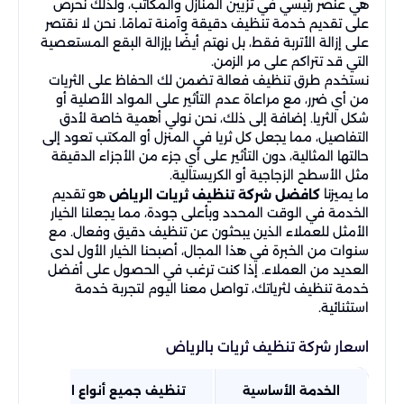
هي عنصر رئيسي في تزيين المنازل والمكاتب، ولذلك نحرص
على تقديم خدمة تنظيف دقيقة وآمنة تمامًا. نحن لا نقتصر
على إزالة الأتربة فقط، بل نهتم أيضًا بإزالة البقع المستعصية
التي قد تتراكم على مر الزمن.
نستخدم طرق تنظيف فعالة تضمن لك الحفاظ على الثريات
من أي ضرر، مع مراعاة عدم التأثير على المواد الأصلية أو
شكل الثريا. إضافة إلى ذلك، نحن نولي أهمية خاصة لأدق
التفاصيل، مما يجعل كل ثريا في المنزل أو المكتب تعود إلى
حالتها المثالية، دون التأثير على أي جزء من الأجزاء الدقيقة
مثل الأسطح الزجاجية أو الكريستالية.
ما يميزنا
هو تقديم
كافضل شركة تنظيف ثريات الرياض
الخدمة في الوقت المحدد وبأعلى جودة، مما يجعلنا الخيار
الأمثل للعملاء الذين يبحثون عن تنظيف دقيق وفعال. مع
سنوات من الخبرة في هذا المجال، أصبحنا الخيار الأول لدى
العديد من العملاء. إذا كنت ترغب في الحصول على أفضل
خدمة تنظيف لثرياتك، تواصل معنا اليوم لتجربة خدمة
استثنائية.
اسعار شركة تنظيف ثريات بالرياض​​
الخدمة الأساسية
تنظيف جميع أنواع الثريات (كريستا