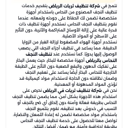
نتميز في
بتقديم خدمات
شركة تنظيف ثريات الرياض
تنظيف النجف المصنوع من النحاس باستخدام أجهزة
متخصصة تضمن لك الحفاظ على جودته ولمعانه. عندما
نقوم بتنظيف النجف النحاس، نستخدم أجهزة تنظيف ذات
قدرة عالية على إزالة الأوساخ المتراكمة والأتربة، دون التأثير
على الأسطح أو المواد الأصلية.
نستخدم أجهزة الهواء المضغوط لإزالة الغبار من الزوايا
الدقيقة، مما يساعد في تنظيف أجزاء النجف التي يصعب
الوصول إليها يدويًا. كما نستخدم عند
تنظيف النجف
أجهزة مخصصة للبخار، حيث يعمل البخار
النحاس بالرياض
على تفكيك الدهون والبقع الصعبة دون التأثير على الطبقة
الخارجية للنحاس. البخار أيضًا يساعد على تعقيم النجف
وضمان نظافته دون الحاجة لاستخدام مواد كيميائية قد
تؤذي المواد المدهونة أو المعدنية.
نحن في
نحرص على
شركة تنظيف ثريات في الرياض
استخدام هذه الأجهزة بشكل آمن، مما يضمن تنظيف النجف
النحاس بطريقة فعالة وآمنة دون إلحاق أي ضرر بالنجف أو
التسبب في خدوش. بعد تنظيفه، نقوم بتلميع النجف
باستخدام مواد مخصصة تضمن له إعادة اللمعان والنضارة.
تواصل معنا للحصول على خدمة تنظيف النجف النحاس
بطريقة احترافية وآمنة، مع ضمان أفضل النتائج.