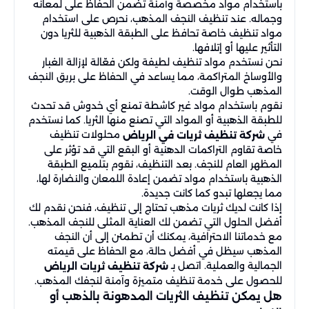
باستخدام مواد مخصصة وآمنة تضمن الحفاظ على لمعانه
وجماله. عند تنظيف النجف المذهب، نحرص على استخدام
مواد تنظيف خاصة تحافظ على الطبقة الذهبية للثريا دون
التأثير عليها أو إتلافها.
نحن نستخدم مواد تنظيف لطيفة ولكن فعّالة لإزالة الغبار
والأوساخ المتراكمة، مما يساعد في الحفاظ على بريق النجف
المذهب طوال الوقت.
نقوم باستخدام مواد غير كاشطة تمنع أي خدوش قد تحدث
للطبقة الذهبية أو المواد التي تصنع منها الثريا. كما نستخدم
في
محلولات تنظيف
شركة تنظيف ثريات في الرياض
خاصة تقاوم التراكمات الدهنية أو البقع التي قد تؤثر على
المظهر العام للنجف. بعد التنظيف، نقوم بتلميع الطبقة
الذهبية باستخدام مواد تضمن إعادة اللمعان والنضارة لها،
مما يجعلها تبدو كما كانت جديدة.
إذا كانت لديك ثريات مذهب تحتاج إلى تنظيف، فنحن نقدم لك
أفضل الحلول التي تضمن لك العناية المثلى للنجف المذهب.
مع خدماتنا الاحترافية، يمكنك أن تطمئن إلى أن النجف
المذهب سيظل في أفضل حالة، مع الحفاظ على قيمته
الجمالية والعملية. اتصل بـ
شركة تنظيف ثريات الرياض
للحصول على خدمة تنظيف متميزة وآمنة لنجفك المذهب.
هل يمكن تنظيف الثريات المدهونة بالذهب أو