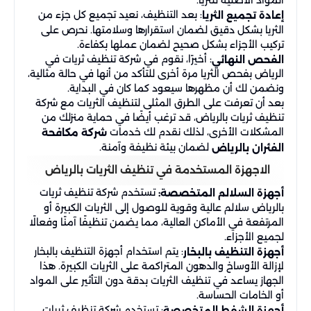
: بعد التنظيف، نعيد تجميع كل جزء من
إعادة تجميع الثريا
الثريا بشكل دقيق لضمان استقرارها وسلامتها. نحرص على
تركيب الأجزاء بشكل صحيح لضمان عملها بكفاءة.
: أخيرًا، نقوم في شركة تنظيف ثريات في
الفحص النهائي
الرياض بفحص الثريا مرة أخرى للتأكد من أنها في حالة مثالية،
ونضمن لك أن مظهرها سيعود كما كان في البداية.
بعد أن تعرفت على الطرق المثلى لتنظيف الثريات مع شركة
تنظيف ثريات بالرياض، قد ترغب أيضًا في حماية منزلك من
المشكلات الأخرى، لذلك نقدم لك خدمات
شركة مكافحة
لضمان بيئة نظيفة وآمنة.
الفئران بالرياض
الاجهزة المستخدمة في تنظيف الثريات بالرياض
تستخدم شركة تنظيف ثريات
أجهزة السلالم المتخصصة:
بالرياض سلالم عالية وقوية للوصول إلى الثريات الكبيرة أو
المرتفعة في الأماكن العالية، مما يضمن تنظيفًا آمنًا وفعالًا
لجميع الأجزاء.
: يتم استخدام أجهزة التنظيف بالبخار
أجهزة التنظيف بالبخار
لإزالة الأوساخ والدهون المتراكمة على الثريات الكبيرة. هذا
الجهاز يساعد في تنظيف الثريات بدقة دون التأثير على المواد
أو الخامات الحساسة.
: تستخدم شركة تنظيف ثريات
أجهزة الشفط المتخصصة