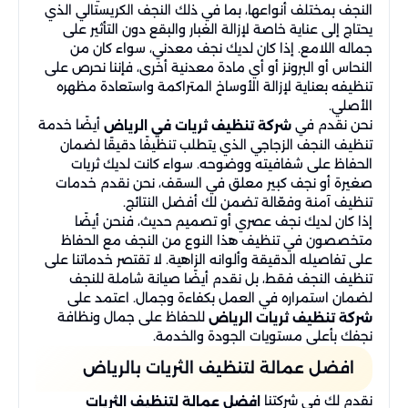
النجف بمختلف أنواعها، بما في ذلك النجف الكريستالي الذي
يحتاج إلى عناية خاصة لإزالة الغبار والبقع دون التأثير على
جماله اللامع. إذا كان لديك نجف معدني، سواء كان من
النحاس أو البرونز أو أي مادة معدنية أخرى، فإننا نحرص على
تنظيفه بعناية لإزالة الأوساخ المتراكمة واستعادة مظهره
الأصلي.
نحن نقدم في
أيضًا خدمة
شركة تنظيف ثريات في الرياض
تنظيف النجف الزجاجي الذي يتطلب تنظيفًا دقيقًا لضمان
الحفاظ على شفافيته ووضوحه. سواء كانت لديك ثريات
صغيرة أو نجف كبير معلق في السقف، نحن نقدم خدمات
تنظيف آمنة وفعّالة تضمن لك أفضل النتائج.
إذا كان لديك نجف عصري أو تصميم حديث، فنحن أيضًا
متخصصون في تنظيف هذا النوع من النجف مع الحفاظ
على تفاصيله الدقيقة وألوانه الزاهية. لا تقتصر خدماتنا على
تنظيف النجف فقط، بل نقدم أيضًا صيانة شاملة للنجف
لضمان استمراره في العمل بكفاءة وجمال. اعتمد على
للحفاظ على جمال ونظافة
شركة تنظيف ثريات الرياض
نجفك بأعلى مستويات الجودة والخدمة.
افضل عمالة لتنظيف الثريات بالرياض
نقدم لك في شركتنا
افضل عمالة لتنظيف الثريات