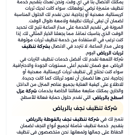
يمكنك الاتصال بنا في أي وقت، ونحن نعدك بتقديم خدمة
تنظيف متميزة ترضي توقعاتك. سواء كانت لديك ثريات
كريستالية، معدنية أو زجاجية، نحن نقدم لك الحلول المناسبة
لضمان أن تبقى ثرياتك نظيفة ولامعة طوال الوقت.
المرونة في تقديم الخدمة على مدار الساعة تتيح لك تحديد
الوقت الذي يناسبك تمامًا، مما يجعلنا الخيار المثالي لك. إذا
كنت ترغب في الاستفادة من خدمة تنظيف ثريات موثوقة
وعلى مدار الساعة، لا تتردد في الاتصال
بشركة تنظيف
اليوم.
ثريات الرياض
شركة اللمعة تقدم لك أفضل خدمات تنظيف الثريات في
الرياض، مع ضمان تقديم أعلى مستويات الجودة والاحترافية.
سواء كنت تحتاج إلى تنظيف ثريات كريستالية، معدنية أو
زجاجية، نحن هنا لضمان أن تعود ثرياتك كما كانت جديدة.
للاطلاع على كيفية العناية بجميع عناصر المنزل من الداخل
والخارج، يمكنك متابعة مقالتنا الخاصة بخدمات
شركة عزل
، التي تقدم حلول حماية فعالة للأسطح.
اسطح بالرياض
شركة تنظيف نجف بالرياض
نتميز لك في
شركة تنظيف نجف بالفوطة بالرياض
بتقديم خدمة تنظيف شاملة لجميع أنواع النجف لضمان
الحفاظ على جمالها ولمعانها. نحن متخصصون في تنظيف