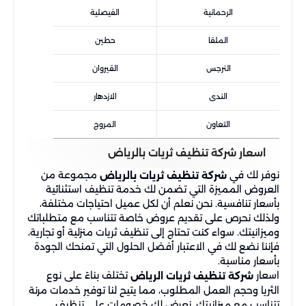
الرحمانية
الفيصلية
الملقا
حطين
النرجس
القيروان
الندى
الازدهار
التعاون
المروج
اسعار شركة تنظيف ثريات بالرياض
نوفر لك في
مجموعة من
شركة تنظيف ثريات بالرياض
العروض المميزة التي تضمن لك خدمة تنظيف استثنائية
بأسعار تنافسية. نحن نعلم أن لكل عميل احتياجات مختلفة،
ولذلك نحرص على تقديم عروض خاصة تتناسب مع متطلباتك
وميزانيتك. سواء كنت تحتاج إلى تنظيف ثريات منزلية أو تجارية،
فإننا نضع لك في الاعتبار أفضل الحلول التي تمنحك الجودة
بأسعار مناسبة.
اسعار
تختلف بناءً على نوع
شركة تنظيف ثريات الرياض
الثريا وحجم العمل المطلوب، مما يتيح لنا توفير خدمات مرنة
تتناسب مع ميزانيتك. نعرض لك خصومات على تنظيف