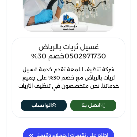
غسيل ثريات بالرياض
0502971730خصم 30%
شركة تنظيف اللمعة تقدم خدمة غسيل
ثريات بالرياض مع خصم 30% على جميع
خدماتنا. نحن متخصصون في تنظيف الثريات
الكريستال، النحاس، المذهب، والنجف باستخدام
أساليب احترافية. تواصل معنا الآن على
اتصل بنا
الواتساب
0502971730للحصول على خدمة عالية
الجودة ونتائج مبهرة.
اطلع على تقيمات العملاء وقيمنا