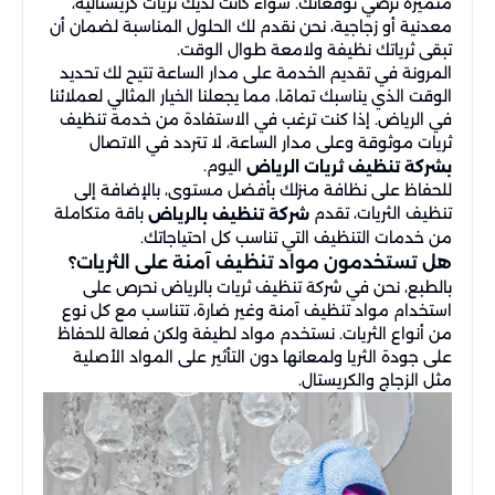
متميزة ترضي توقعاتك. سواء كانت لديك ثريات كريستالية،
معدنية أو زجاجية، نحن نقدم لك الحلول المناسبة لضمان أن
تبقى ثرياتك نظيفة ولامعة طوال الوقت.
المرونة في تقديم الخدمة على مدار الساعة تتيح لك تحديد
الوقت الذي يناسبك تمامًا، مما يجعلنا الخيار المثالي لعملائنا
في الرياض. إذا كنت ترغب في الاستفادة من خدمة تنظيف
ثريات موثوقة وعلى مدار الساعة، لا تتردد في الاتصال
اليوم.
بشركة تنظيف ثريات الرياض
للحفاظ على نظافة منزلك بأفضل مستوى، بالإضافة إلى
تنظيف الثريات، تقدم
باقة متكاملة
شركة تنظيف بالرياض
من خدمات التنظيف التي تناسب كل احتياجاتك.
هل تستخدمون مواد تنظيف آمنة على الثريات؟
بالطبع، نحن في شركة تنظيف ثريات بالرياض نحرص على
استخدام مواد تنظيف آمنة وغير ضارة، تتناسب مع كل نوع
من أنواع الثريات. نستخدم مواد لطيفة ولكن فعالة للحفاظ
على جودة الثريا ولمعانها دون التأثير على المواد الأصلية
مثل الزجاج والكريستال.