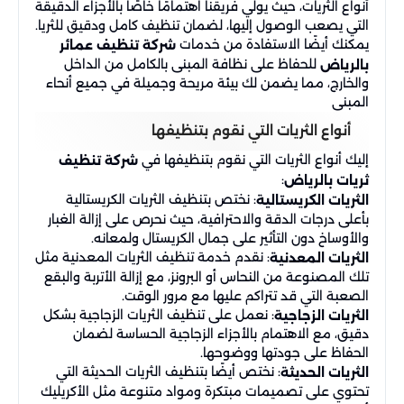
أنواع الثريات، حيث يولي فريقنا اهتمامًا خاصًا بالأجزاء الدقيقة
التي يصعب الوصول إليها، لضمان تنظيف كامل ودقيق للثريا.
يمكنك أيضًا الاستفادة من خدمات
شركة تنظيف عمائر
للحفاظ على نظافة المبنى بالكامل من الداخل
بالرياض
والخارج، مما يضمن لك بيئة مريحة وجميلة في جميع أنحاء
المبنى
أنواع الثريات التي نقوم بتنظيفها
إليك أنواع الثريات التي نقوم بتنظيفها في
شركة تنظيف
:
ثريات بالرياض
: نختص بتنظيف الثريات الكريستالية
الثريات الكريستالية
بأعلى درجات الدقة والاحترافية، حيث نحرص على إزالة الغبار
والأوساخ دون التأثير على جمال الكريستال ولمعانه.
: نقدم خدمة تنظيف الثريات المعدنية مثل
الثريات المعدنية
تلك المصنوعة من النحاس أو البرونز، مع إزالة الأتربة والبقع
الصعبة التي قد تتراكم عليها مع مرور الوقت.
: نعمل على تنظيف الثريات الزجاجية بشكل
الثريات الزجاجية
دقيق، مع الاهتمام بالأجزاء الزجاجية الحساسة لضمان
الحفاظ على جودتها ووضوحها.
: نختص أيضًا بتنظيف الثريات الحديثة التي
الثريات الحديثة
تحتوي على تصميمات مبتكرة ومواد متنوعة مثل الأكريليك