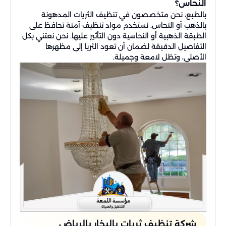
النحاس؟
بالطبع، نحن متخصصون في تنظيف الثريات المدهونة
بالذهب أو النحاس. نستخدم مواد تنظيف آمنة تحافظ على
الطبقة الذهبية أو النحاسية دون التأثير عليها. نحن نعتني بكل
التفاصيل الدقيقة لضمان أن تعود الثريا إلى مظهرها
الأصلي، وتظل لامعة وجميلة.
شركة تنظيف ثريات بالبخار بالرياض