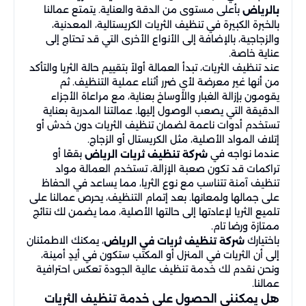
بأعلى مستوى من الدقة والعناية. يتمتع عمالنا
بالرياض
بالخبرة الكبيرة في تنظيف الثريات الكريستالية، المعدنية،
والزجاجية، بالإضافة إلى الأنواع الأخرى التي قد تحتاج إلى
عناية خاصة.
عند تنظيف الثريات، تبدأ العمالة أولاً بتقييم حالة الثريا والتأكد
من أنها غير معرضة لأي ضرر أثناء عملية التنظيف. ثم
يقومون بإزالة الغبار والأوساخ بعناية، مع مراعاة الأجزاء
الدقيقة التي يصعب الوصول إليها. عمالتنا المدربة بعناية
تستخدم أدوات ناعمة لضمان تنظيف الثريات دون خدش أو
إتلاف المواد الأصلية، مثل الكريستال أو الزجاج.
عندما نواجه في
بقعًا أو
شركة تنظيف ثريات الرياض
تراكمات قد تكون صعبة الإزالة، تستخدم العمالة مواد
تنظيف آمنة تتناسب مع نوع الثريا، مما يساعد في الحفاظ
على جمالها ولمعانها. بعد إتمام التنظيف، يحرص عمالنا على
تلميع الثريا لإعادتها إلى حالتها الأصلية، مما يضمن لك نتائج
ممتازة ورضا تام.
باختيارك
، يمكنك الاطمئنان
شركة تنظيف ثريات في الرياض
إلى أن الثريات في المنزل أو المكتب ستكون في أيدٍ أمينة،
ونحن نقدم لك خدمة تنظيف عالية الجودة تعكس احترافية
عمالنا.
هل يمكنني الحصول على خدمة تنظيف الثريات